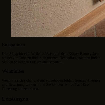
Entspannen
Den Alltag für eine Weile loslassen und dem Körper Raum geben,
wieder zur Ruhe zu finden. In unseren Behandlungsräumen finden
Sie den passenden Ort, um abzuschalten.
Wohlfühlen
Wenn Sie sich sicher und gut aufgehoben fühlen, können Therapie
und Bewegung wirken – und Sie können sich voll auf Ihre
Genesung konzentrieren.
Leistungen