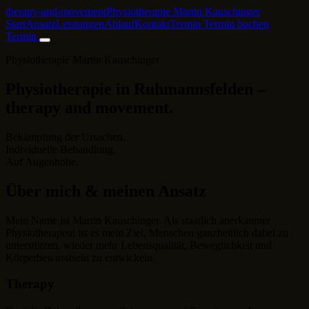
therapy-and-movement
Physiotherapie Martin Kauschinger
Start
Ansatz
Leistungen
Ablauf
Kontakt
Termin
Termin buchen
Termin
Physiotherapie Martin Kauschinger
Physiotherapie in Ruhmannsfelden –
therapy and movement.
Bekämpfung der Ursachen.
Individuelle Behandlung.
Auf Augenhöhe.
Über mich & meinen Ansatz
Mein Name ist Martin Kauschinger. Als staatlich anerkannter
Physiotherapeut ist es mein Ziel, Menschen ganzheitlich dabei zu
unterstützen, wieder mehr Lebensqualität, Beweglichkeit und
Körperbewusstsein zu entwickeln.
Therapy