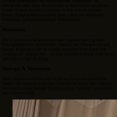
Gezielte Behandlung von Schmerzen und Symptomen. Im
Mittelpunkt steht, akute Beschwerden zu lindern und den Körper
wieder in einen Zustand zu bringen, in dem sich ein besseres,
freieres Körpergefühl entwickeln kann – nicht nur kurzfristige
Entlastung, sondern nachhaltiges Wohlbefinden.
Movement
Die Ursachen von Beschwerden aktiv angehen: durch gezielte
Bewegungsabläufe, funktionelles Training und Übungen mit dem
eigenen Körpergewicht. So werden muskuläre Schwächen und
Dysbalancen ausgeglichen – für eine aufrechte Haltung, mehr Kraft
und mehr Energie im Alltag.
Therapy & Movement
Beide Ansätze verbinden sich: Nicht nur Symptome behandeln,
sondern die zugrunde liegenden Ursachen verstehen und verändern.
So entsteht ein nachhaltiger Prozess zu mehr Stabilität, Gesundheit
und Lebensqualität.